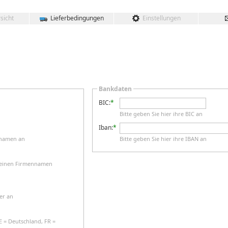
sicht
Lieferbedingungen
Einstellungen
Bankdaten
BIC:
*
Bitte geben Sie hier ihre BIC an
Iban:
*
nnamen an
Bitte geben Sie hier ihre IBAN an
 keinen Firmennamen
er an
E = Deutschland, FR =