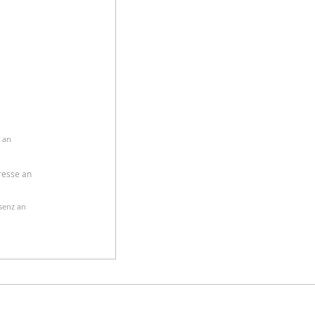
r an
dresse an
äsenz an