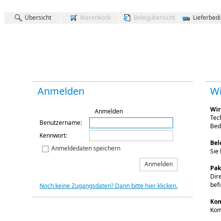
Übersicht
Warenkorb
Belegübersicht
Lieferbed
Anmelden
W
Wir
Anmelden
Tec
Benutzername
:
Bed
Kennwort
:
Bel
Anmeldedaten speichern
Sie
Anmelden
Pak
Dir
befi
Noch keine Zugangsdaten? Dann bitte hier klicken.
Kom
Kom